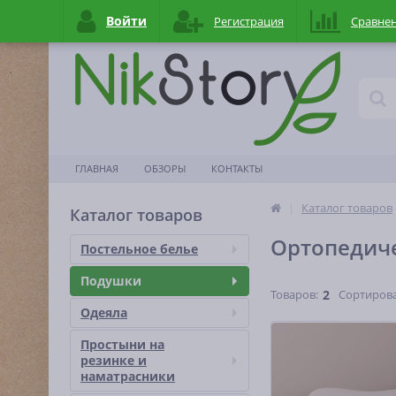
Войти
Регистрация
Сравне
ГЛАВНАЯ
ОБЗОРЫ
КОНТАКТЫ
Каталог товаров
Каталог товаров
Ортопедич
Постельное белье
Подушки
Товаров:
2
Сортирова
Одеяла
Простыни на
резинке и
наматраcники