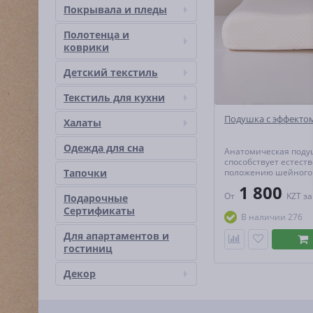
Покрывала и пледы
Полотенца и
коврики
Детский текстиль
Текстиль для кухни
Подушка с эффекто
Халаты
Одежда для сна
Анатомическая поду
способствует естест
Тапочки
положению шейного
позвоночника. Вязк
1 800
пена Memory foam о
От
KZT
за
Подарочные
эффектом памяти.
Сертификаты
В наличии 276
Для апартаментов и
гостиниц
Декор