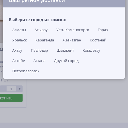
Ваш регион доставки
Выберите город из списка:
Алматы
Атырау
Усть-Каменогорск
Тараз
Уральск
Караганда
Жезказган
Костанай
м памяти
Актау
Павлодар
Шымкент
Кокшетау
Актобе
Астана
Другой город
шка
венному
 отдела
Петропавловск
оэластичная
бладает
 1 шт
-
+
КУПИТЬ