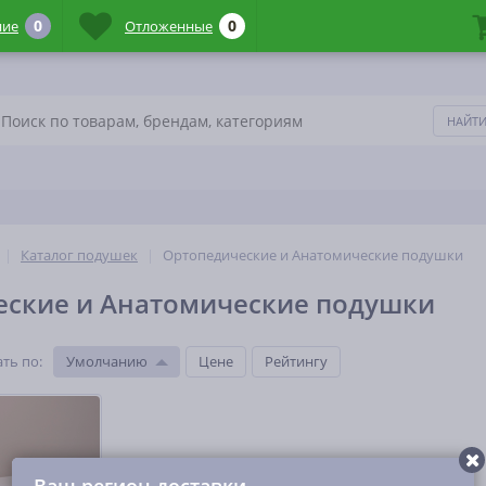
0
0
ние
Отложенные
Каталог подушек
Ортопедические и Анатомические подушки
еские и Анатомические подушки
ть по
:
Умолчанию
Цене
Рейтингу