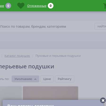
0
0
ние
Отложенные
Каталог подушек
Пуховые и перьевые подушки
 перьевые подушки
ть по
:
Умолчанию
Цене
Рейтингу