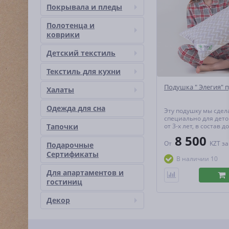
Покрывала и пледы
Полотенца и
коврики
Детский текстиль
Текстиль для кухни
Подушка " Элегия" 
Халаты
Одежда для сна
Эту подушку мы сдел
специально для дето
Тапочки
от 3-х лет, в состав 
перьевую смесь 85%
8 500
высокотехнологично
От
KZT
за
Подарочные
15% - это силикони
Сертификаты
шарики
В наличии 10
Для апартаментов и
гостиниц
Декор