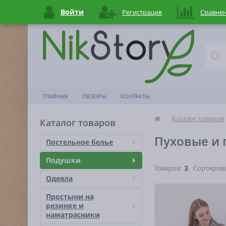
Войти
Регистрация
Сравне
ГЛАВНАЯ
ОБЗОРЫ
КОНТАКТЫ
Каталог товаров
Каталог товаров
Пуховые и
Постельное белье
Подушки
Товаров:
3
Сортирова
Одеяла
Простыни на
резинке и
наматраcники