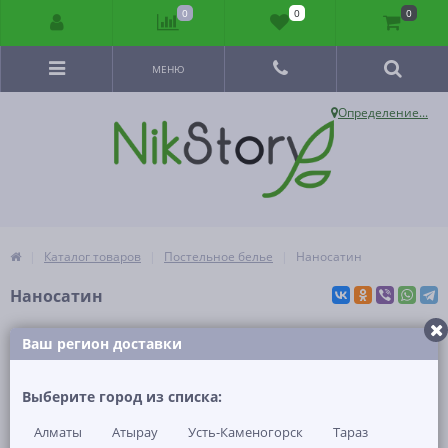
0
0
0
МЕНЮ
Определение...
Каталог товаров
Постельное белье
Наносатин
Наносатин
Ваш регион доставки
1
Товаров:
По
:
Умолчанию
Цене
Рейтингу
В
Выберите город из списка:
Постельное белье Наносатин New
наличии
4 650
От
KZT
771
Алматы
Атырау
Усть-Каменогорск
Тараз