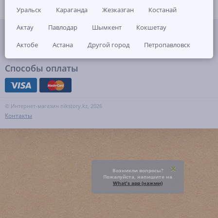
Уральск
Караганда
Жезказган
Костанай
Актау
Павлодар
Шымкент
Кокшетау
Присоединяйтесь
Актобе
Астана
Другой город
Петропавловск
Способы оплаты
© Интернет-магазин nikstory.kz, 2026
Контакты
Возникли вопросы?
Пожалуйста, напишите на
What's app (нажми)