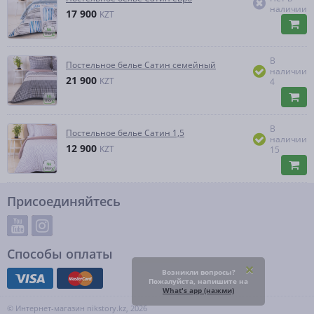
наличии
17 900
KZT
В
Постельное белье Сатин семейный
наличии
21 900
KZT
4
В
Постельное белье Сатин 1,5
наличии
12 900
KZT
15
Присоединяйтесь
Способы оплаты
Возникли вопросы?
Пожалуйста, напишите на
What's app (нажми)
© Интернет-магазин nikstory.kz, 2026