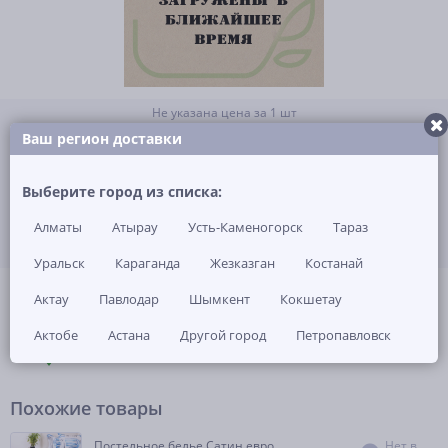
Не указана цена за 1 шт
Нет в наличии
Ваш регион доставки
ЗАКАЗАТЬ ТОВАР
Выберите город из списка:
Алматы
Атырау
Усть-Каменогорск
Тараз
Уральск
Караганда
Жезказган
Костанай
(0)
Артикул: -
Актау
Павлодар
Шымкент
Кокшетау
Актобе
Астана
Другой город
Петропавловск
ОПИСАНИЕ
ОТЗЫВЫ И ВОПРОСЫ
(0)
НАЛИЧИЕ В МАГАЗИНАХ
Похожие товары
Постельное белье Сатин евро
Нет в