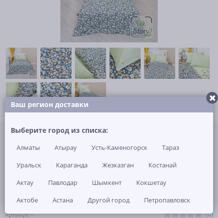
Ваш регион доставки
Не указана цена за 1 шт
Выберите город из списка:
Нет в наличии
Алматы
Атырау
Усть-Каменогорск
Тараз
ЗАКАЗАТЬ ТОВАР
Уральск
Караганда
Жезказган
Костанай
Актау
Павлодар
Шымкент
Кокшетау
Актобе
Астана
Другой город
Петропавловск
(0)
Артикул: -