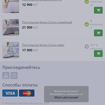
наличии
12 900
KZT
21
В
Постельное белье Сатин семейный
наличии
21 900
KZT
2
Постельное белье Сатин евро
Нет в
наличии
17 900
KZT
Присоединяйтесь
Способы оплаты
Возникли вопросы?
Пожалуйста, напишите на
What's app (нажми)
© Интернет-магазин nikstory.kz, 2026