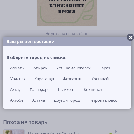
Не указана цена за 1 шт
Нет в наличии
Ваш регион доставки
ЗАКАЗАТЬ ТОВАР
Выберите город из списка:
Алматы
Атырау
Усть-Каменогорск
Тараз
Уральск
Караганда
Жезказган
Костанай
(0)
Артикул: -
Актау
Павлодар
Шымкент
Кокшетау
Актобе
Астана
Другой город
Петропавловск
ОПИСАНИЕ
ОТЗЫВЫ И ВОПРОСЫ
(0)
НАЛИЧИЕ В МАГАЗИНАХ
Похожие товары
В
Постельное белье Сатин 1,5