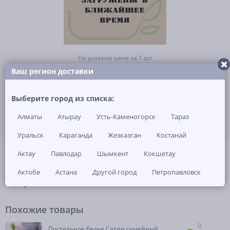
Не указана цена за 1 шт
Нет в наличии
Ваш регион доставки
ЗАКАЗАТЬ ТОВАР
Выберите город из списка:
Алматы
Атырау
Усть-Каменогорск
Тараз
Уральск
Караганда
Жезказган
Костанай
(0)
Артикул: -
Актау
Павлодар
Шымкент
Кокшетау
Актобе
Астана
Другой город
Петропавловск
ОПИСАНИЕ
ОТЗЫВЫ И ВОПРОСЫ
(0)
НАЛИЧИЕ В МАГАЗИНАХ
Похожие товары
В
Постельное белье Сатин семейный