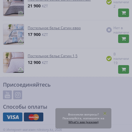
наличии
21 900
KZT
2
Постельное белье Сатин евро
Нет в
наличии
17 900
KZT
В
Постельное белье Сатин 1,5
наличии
12 900
KZT
19
Присоединяйтесь
Способы оплаты
Возникли вопросы?
Пожалуйста, напишите на
What's app (нажми)
© Интернет-магазин nikstory.kz, 2026