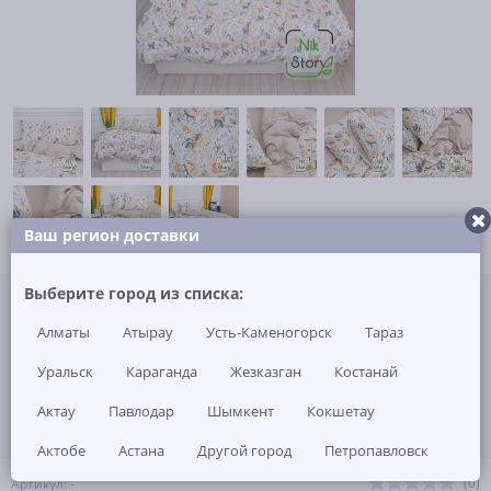
Ваш регион доставки
Не указана цена за 1 шт
Выберите город из списка:
Нет в наличии
Алматы
Атырау
Усть-Каменогорск
Тараз
ЗАКАЗАТЬ ТОВАР
Уральск
Караганда
Жезказган
Костанай
Актау
Павлодар
Шымкент
Кокшетау
Актобе
Астана
Другой город
Петропавловск
(0)
Артикул: -