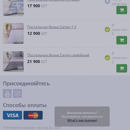
наличии
17 900
KZT
В
Постельное белье Сатин 1,5
наличии
12 900
KZT
5
В
Постельное белье Сатин семейный
наличии
21 900
KZT
3
Присоединяйтесь
Способы оплаты
Возникли вопросы?
Пожалуйста, напишите на
What's app (нажми)
© Интернет-магазин nikstory.kz, 2026