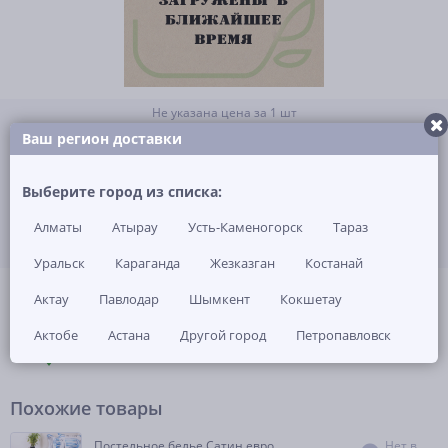
Не указана цена за 1 шт
Нет в наличии
Ваш регион доставки
ЗАКАЗАТЬ ТОВАР
Выберите город из списка:
Алматы
Атырау
Усть-Каменогорск
Тараз
Уральск
Караганда
Жезказган
Костанай
(0)
Артикул: -
Актау
Павлодар
Шымкент
Кокшетау
Актобе
Астана
Другой город
Петропавловск
ОПИСАНИЕ
ОТЗЫВЫ И ВОПРОСЫ
(0)
НАЛИЧИЕ В МАГАЗИНАХ
Похожие товары
Постельное белье Сатин евро
Нет в