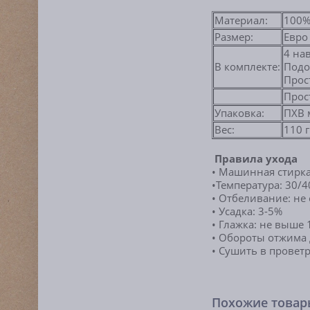
Материал:
100%
Размер:
Евро
4 на
В комплекте:
Подо
Прос
Прос
Упаковка:
ПХВ 
Вес:
11
Правила ухода
• Машинная стирк
•
Температура: 30/4
• Отбеливание: не
• Усадка: 3-5%
• Глажка: не выше
• Обороты отжима 
• Сушить в прове
Похожие това