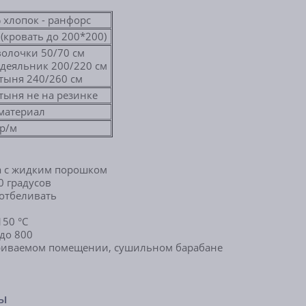
 хлопок - ранфорс
 (кровать до 200*200)
волочки 50/70 см
деяльник 200/220 см
тыня 240/260 см
тыня не на резинке
материал
0 гр/м
а с жидким порошком
0 градусов
 отбеливать
 150
°С
до 800
триваемом помещении, сушильном барабане
ры