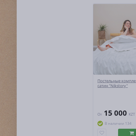
Постельные компле
сатин "Nikstory"
15 000
От
KZT
В наличии 134