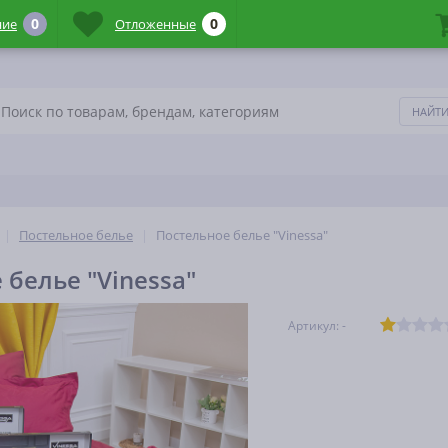
0
0
ние
Отложенные
Постельное белье
Постельное белье "Vinessa"
 белье "Vinessa"
Артикул: -