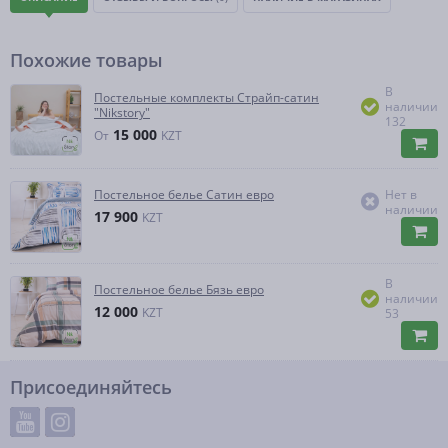
Похожие товары
В
Постельные комплекты Страйп-сатин
наличии
"Nikstory"
132
15 000
От
KZT
Постельное белье Сатин евро
Нет в
наличии
17 900
KZT
В
Постельное белье Бязь евро
наличии
12 000
KZT
53
Присоединяйтесь