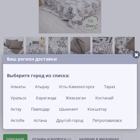
Ваш регион доставки
Не указана цена за 1 шт
Нет в наличии
Выберите город из списка:
Алматы
Атырау
Усть-Каменогорск
Тараз
ЗАКАЗАТЬ ТОВАР
Уральск
Караганда
Жезказган
Костанай
Актау
Павлодар
Шымкент
Кокшетау
Актобе
Астана
Другой город
Петропавловск
(0)
Артикул: -
ОПИСАНИЕ
ОТЗЫВЫ И ВОПРОСЫ
(0)
НАЛИЧИЕ В МАГАЗИНАХ