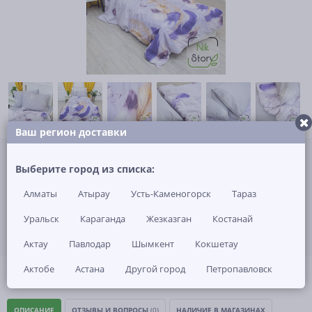
Ваш регион доставки
Не указана цена за 1 шт
Нет в наличии
Выберите город из списка:
Алматы
Атырау
Усть-Каменогорск
Тараз
ЗАКАЗАТЬ ТОВАР
Уральск
Караганда
Жезказган
Костанай
Актау
Павлодар
Шымкент
Кокшетау
Актобе
Астана
Другой город
Петропавловск
(0)
Артикул: -
ОПИСАНИЕ
ОТЗЫВЫ И ВОПРОСЫ
(0)
НАЛИЧИЕ В МАГАЗИНАХ