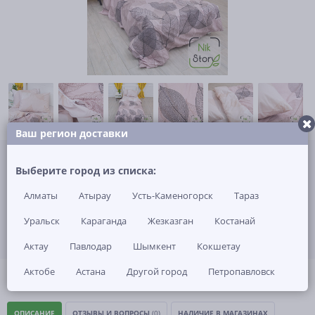
Ваш регион доставки
Не указана цена за 1 шт
Нет в наличии
Выберите город из списка:
Алматы
Атырау
Усть-Каменогорск
Тараз
ЗАКАЗАТЬ ТОВАР
Уральск
Караганда
Жезказган
Костанай
Актау
Павлодар
Шымкент
Кокшетау
Актобе
Астана
Другой город
Петропавловск
(0)
Артикул: -
ОПИСАНИЕ
ОТЗЫВЫ И ВОПРОСЫ
(0)
НАЛИЧИЕ В МАГАЗИНАХ