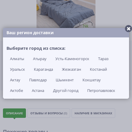
Ваш регион доставки
Не указана цена за 1 шт
Выберите город из списка:
Нет в наличии
Алматы
Атырау
Усть-Каменогорск
Тараз
ЗАКАЗАТЬ ТОВАР
Уральск
Караганда
Жезказган
Костанай
Актау
Павлодар
Шымкент
Кокшетау
Актобе
Астана
Другой город
Петропавловск
(0)
Артикул: -
ОПИСАНИЕ
ОТЗЫВЫ И ВОПРОСЫ
(0)
НАЛИЧИЕ В МАГАЗИНАХ
Похожие товары