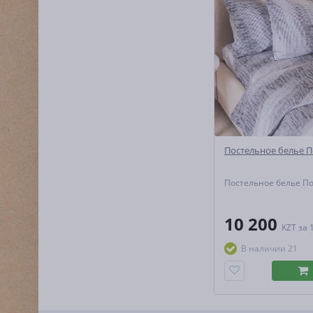
Постельное белье П
Постельное белье П
10 200
KZT
за 
В наличии 21