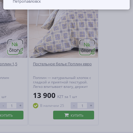
Петропавловск
оплин 1,5
Постельное белье Поплин евро
оплин
Поплин — натуральный хлопок с
гладкой и приятной текстурой.
Легко впитывает влагу, держит
тепло и пропускает воздух,
13 900
создавая идеальный
1 шт
KZT
за 1 шт
микроклимат для сна. Практичен,
гипоаллергенен и не теряет
-
+
-
+
В наличии 25
форму даже при активной
эксплуатации.
КУПИТЬ
КУПИТЬ