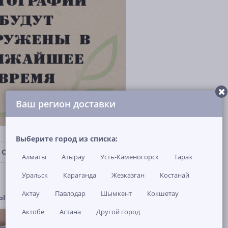
Ваш регион доставки
Выберите город из списка:
ОТЗЫВЫ И ВОПРОСЫ
(0)
НАЛИЧИЕ В МАГАЗИНАХ
Алматы
Атырау
Усть-Каменогорск
Тараз
Уральск
Караганда
Жезказган
Костанай
Актау
Павлодар
Шымкент
Кокшетау
ры
Актобе
Астана
Другой город