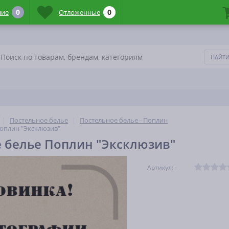
0
0
ние
Отложенные
Постельное белье
Постельное белье - Поплин
оплин "Эксклюзив"
 белье Поплин "Эксклюзив"
Артикул: -