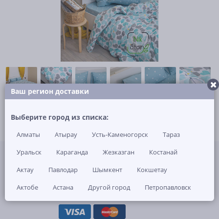
Ваш регион доставки
Выберите город из списка:
Алматы
Атырау
Усть-Каменогорск
Тараз
Не указана цена за 1 шт
Уральск
Караганда
Жезказган
Костанай
Нет в наличии
Актау
Павлодар
Шымкент
Кокшетау
ЗАКАЗАТЬ ТОВАР
Актобе
Астана
Другой город
Петропавловск