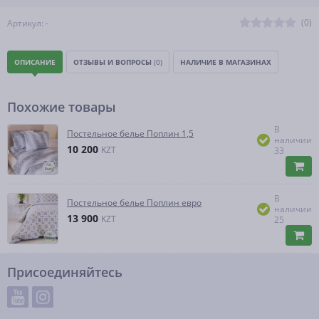
(0)
Артикул: -
ОПИСАНИЕ
ОТЗЫВЫ И ВОПРОСЫ
(0)
НАЛИЧИЕ В МАГАЗИНАХ
Похожие товары
В
Постельное белье Поплин 1,5
наличии
10 200
KZT
33
В
Постельное белье Поплин евро
наличии
13 900
KZT
25
Присоединяйтесь