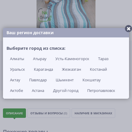
Ваш регион доставки
Не указана цена за 1 шт
Выберите город из списка:
Нет в наличии
Алматы
Атырау
Усть-Каменогорск
Тараз
ЗАКАЗАТЬ ТОВАР
Уральск
Караганда
Жезказган
Костанай
Актау
Павлодар
Шымкент
Кокшетау
Актобе
Астана
Другой город
Петропавловск
(0)
Артикул: -
ОПИСАНИЕ
ОТЗЫВЫ И ВОПРОСЫ
(0)
НАЛИЧИЕ В МАГАЗИНАХ
Похожие товары