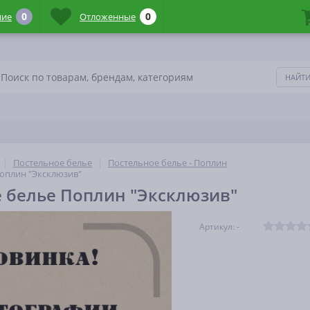
0
0
ние
Отложенные
Постельное белье
Постельное белье - Поплин
оплин "Эксклюзив"
 белье Поплин "Эксклюзив"
Артикул: -