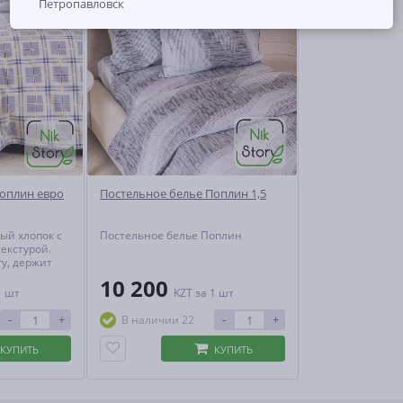
Петропавловск
Поплин евро
Постельное белье Поплин 1,5
ый хлопок с
Постельное белье Поплин
екстурой.
гу, держит
оздух,
10 200
1 шт
KZT
за 1 шт
. Практичен,
 теряет
-
+
-
+
В наличии 22
ивной
ии.
КУПИТЬ
КУПИТЬ