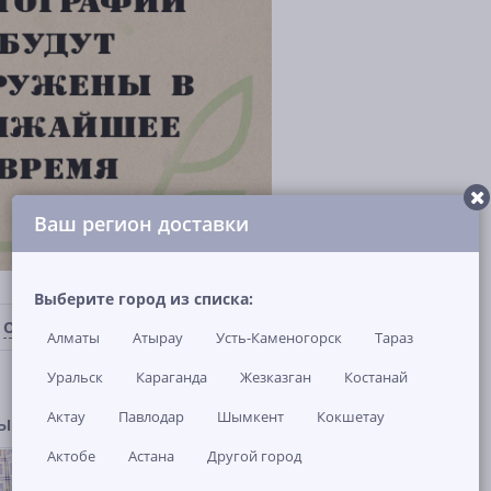
Ваш регион доставки
Выберите город из списка:
ОТЗЫВЫ И ВОПРОСЫ
(0)
НАЛИЧИЕ В МАГАЗИНАХ
Алматы
Атырау
Усть-Каменогорск
Тараз
Уральск
Караганда
Жезказган
Костанай
Актау
Павлодар
Шымкент
Кокшетау
ры
Актобе
Астана
Другой город