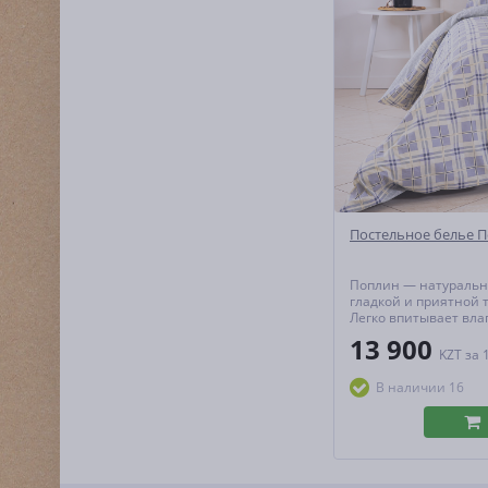
Постельное белье 
Поплин — натуральн
гладкой и приятной т
Легко впитывает вла
тепло и пропускает в
13 900
создавая идеальный
KZT
за 
микроклимат для сна
гипоаллергенен и не
В наличии 16
форму даже при акт
эксплуатац