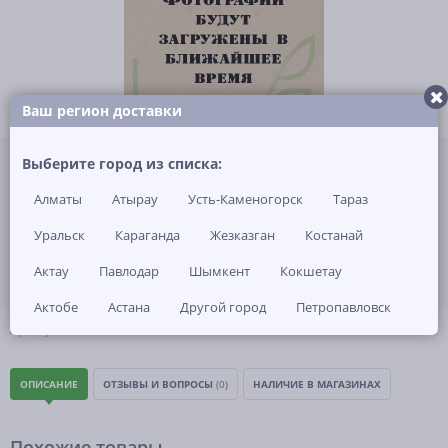
Ваш регион доставки
Не указана цена за 1 шт
Выберите город из списка:
Нет в наличии
Алматы
Атырау
Усть-Каменогорск
Тараз
ЗАКАЗАТЬ ТОВАР
Уральск
Караганда
Жезказган
Костанай
Актау
Павлодар
Шымкент
Кокшетау
Актобе
Астана
Другой город
Петропавловск
(0)
Артикул: -
ОПИСАНИЕ
ОТЗЫВЫ И ВОПРОСЫ
(0)
НАЛИЧИЕ В МАГАЗИНАХ
Похожие товары