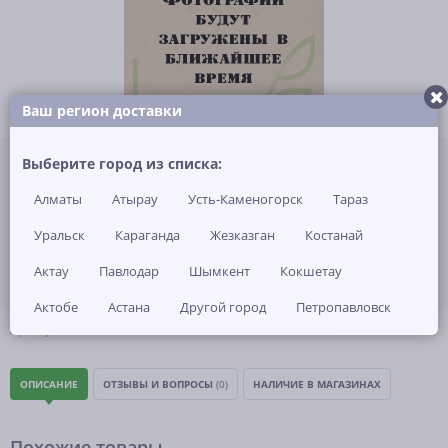
Ваш регион доставки
Не указана цена за 1 шт
Выберите город из списка:
Нет в наличии
Алматы
Атырау
Усть-Каменогорск
Тараз
ЗАКАЗАТЬ ТОВАР
Уральск
Караганда
Жезказган
Костанай
Актау
Павлодар
Шымкент
Кокшетау
Актобе
Астана
Другой город
Петропавловск
(0)
Артикул: -
ОПИСАНИЕ
ОТЗЫВЫ И ВОПРОСЫ
(0)
НАЛИЧИЕ В МАГАЗИНАХ
Похожие товары