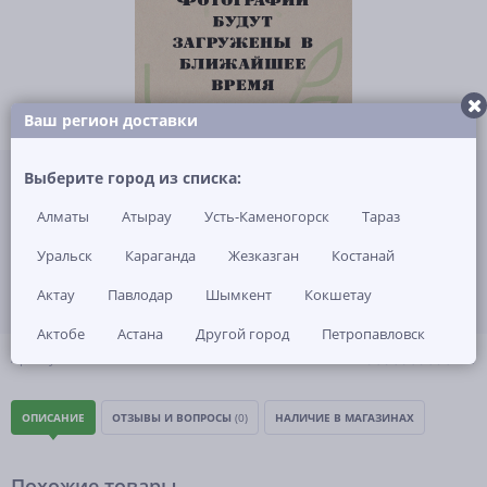
Ваш регион доставки
Не указана цена за 1 шт
Выберите город из списка:
Нет в наличии
Алматы
Атырау
Усть-Каменогорск
Тараз
ЗАКАЗАТЬ ТОВАР
Уральск
Караганда
Жезказган
Костанай
Актау
Павлодар
Шымкент
Кокшетау
Актобе
Астана
Другой город
Петропавловск
(0)
Артикул: -
ОПИСАНИЕ
ОТЗЫВЫ И ВОПРОСЫ
(0)
НАЛИЧИЕ В МАГАЗИНАХ
Похожие товары