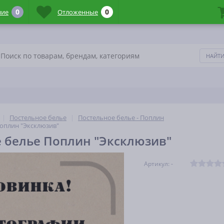
0
0
ние
Отложенные
Постельное белье
Постельное белье - Поплин
оплин "Эксклюзив"
 белье Поплин "Эксклюзив"
Артикул: -