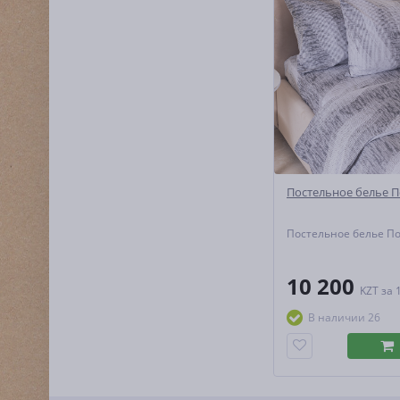
Постельное белье П
Постельное белье П
10 200
KZT
за 
В наличии 26