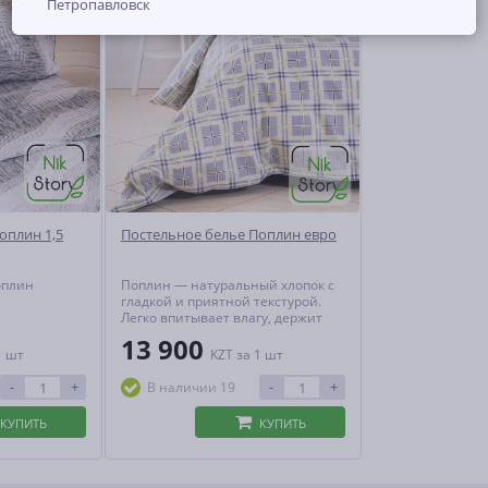
Петропавловск
оплин 1,5
Постельное белье Поплин евро
оплин
Поплин — натуральный хлопок с
гладкой и приятной текстурой.
Легко впитывает влагу, держит
тепло и пропускает воздух,
13 900
создавая идеальный
1 шт
KZT
за 1 шт
микроклимат для сна. Практичен,
гипоаллергенен и не теряет
-
+
-
+
В наличии 19
форму даже при активной
эксплуатации.
КУПИТЬ
КУПИТЬ