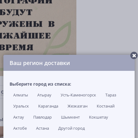
Ваш регион доставки
Выберите город из списка:
ОТЗЫВЫ И ВОПРОСЫ
(0)
НАЛИЧИЕ В МАГАЗИНАХ
Алматы
Атырау
Усть-Каменогорск
Тараз
Уральск
Караганда
Жезказган
Костанай
Актау
Павлодар
Шымкент
Кокшетау
ры
Актобе
Астана
Другой город