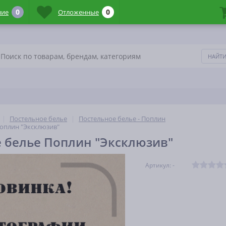
0
0
ние
Отложенные
Постельное белье
Постельное белье - Поплин
оплин "Эксклюзив"
 белье Поплин "Эксклюзив"
Артикул: -