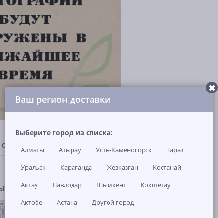
Ваш регион доставки
Выберите город из списка:
ОТЗЫВЫ И ВОПРОСЫ
(0)
НАЛИЧИЕ В МАГАЗИНАХ
Алматы
Атырау
Усть-Каменогорск
Тараз
Уральск
Караганда
Жезказган
Костанай
Актау
Павлодар
Шымкент
Кокшетау
ры
Актобе
Астана
Другой город