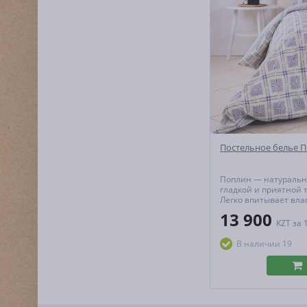
Постельное белье 
Поплин — натуральн
гладкой и приятной т
Легко впитывает вла
тепло и пропускает в
13 900
создавая идеальный
KZT
за 
микроклимат для сна
гипоаллергенен и не
В наличии 19
форму даже при акт
эксплуатац