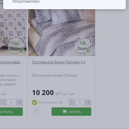
Петропавловск
Поплин евро
Постельное белье Поплин 1,5
ый хлопок с
Постельное белье Поплин
екстурой.
гу, держит
оздух,
10 200
1 шт
KZT
за 1 шт
. Практичен,
 теряет
-
+
-
+
В наличии 26
ивной
ии.
КУПИТЬ
КУПИТЬ