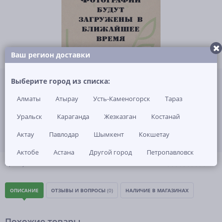
Ваш регион доставки
Не указана цена за 1 шт
Выберите город из списка:
Нет в наличии
Алматы
Атырау
Усть-Каменогорск
Тараз
ЗАКАЗАТЬ ТОВАР
Уральск
Караганда
Жезказган
Костанай
Актау
Павлодар
Шымкент
Кокшетау
Актобе
Астана
Другой город
Петропавловск
(0)
Артикул: -
ОПИСАНИЕ
ОТЗЫВЫ И ВОПРОСЫ
(0)
НАЛИЧИЕ В МАГАЗИНАХ
Похожие товары