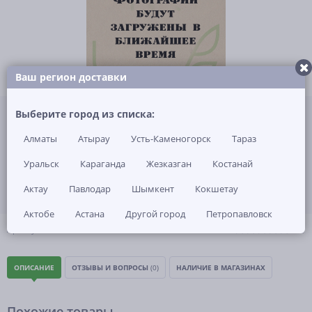
Ваш регион доставки
Не указана цена за 1 шт
Выберите город из списка:
Нет в наличии
Алматы
Атырау
Усть-Каменогорск
Тараз
ЗАКАЗАТЬ ТОВАР
Уральск
Караганда
Жезказган
Костанай
Актау
Павлодар
Шымкент
Кокшетау
Актобе
Астана
Другой город
Петропавловск
(0)
Артикул: -
ОПИСАНИЕ
ОТЗЫВЫ И ВОПРОСЫ
(0)
НАЛИЧИЕ В МАГАЗИНАХ
Похожие товары