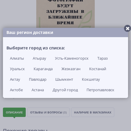
Ваш регион доставки
Не указана цена за 1 шт
Выберите город из списка:
Нет в наличии
Алматы
Атырау
Усть-Каменогорск
Тараз
ЗАКАЗАТЬ ТОВАР
Уральск
Караганда
Жезказган
Костанай
Актау
Павлодар
Шымкент
Кокшетау
Актобе
Астана
Другой город
Петропавловск
(0)
Артикул: -
ОПИСАНИЕ
ОТЗЫВЫ И ВОПРОСЫ
(0)
НАЛИЧИЕ В МАГАЗИНАХ
Похожие товары