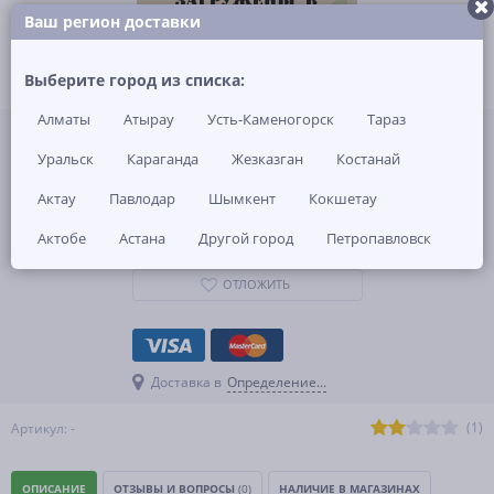
Ваш регион доставки
Выберите город из списка:
Алматы
Атырау
Усть-Каменогорск
Тараз
1 290 KZT
за 1 шт
Уральск
Караганда
В наличии 68
Жезказган
Костанай
-
+
Актау
Павлодар
Шымкент
Кокшетау
КУПИТЬ
Актобе
Астана
Другой город
Петропавловск
ОТЛОЖИТЬ
Доставка в
Определение...
(1)
Артикул: -
ОПИСАНИЕ
ОТЗЫВЫ И ВОПРОСЫ
(0)
НАЛИЧИЕ В МАГАЗИНАХ