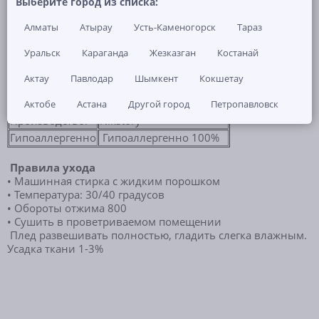
Выберите город из списка:
Покрывало-пештемаль "Nikstory"
Алматы
Атырау
Усть-Каменогорск
Тараз
Серия:
Nikstory
Тип:
покрывало пештемаль
Уральск
Караганда
Жезказган
Костанай
Размер:
150/200 или 200/220 см
Актау
Павлодар
Шымкент
Кокшетау
Ткань:
хлопок 100%
Расцветка:
в ассортименте
Актобе
Астана
Другой город
Петропавловск
Производство:
Nikstory
Гипоаллергенно
Гипоаллергенно 100%
Правила ухода
• Машинная стирка с жидким порошком
• Температура: 30/40 градусов
• Обороты отжима 800
• Сушить в проветриваемом помещении
Плед развешивать полностью, гладить слегка влажным.
Усадка ткани 1-3%