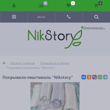
0
0
0
МЕНЮ
Определение...
Каталог товаров
Покрывала и пледы
Покрывало-пештемаль "Nikstory"
Покрывало-пештемаль "Nikstory"