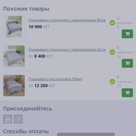
Похожие товары
В
Покрывало стеганное с наволочками Myra
наличии
10 900
KZT
9
В
Покрывало стеганное с наволочками Zaria
наличии
8 400
От
KZT
16
В
Покрывало муслиновое (New)
наличии
12 250
От
KZT
15
Присоединяйтесь
Способы оплаты