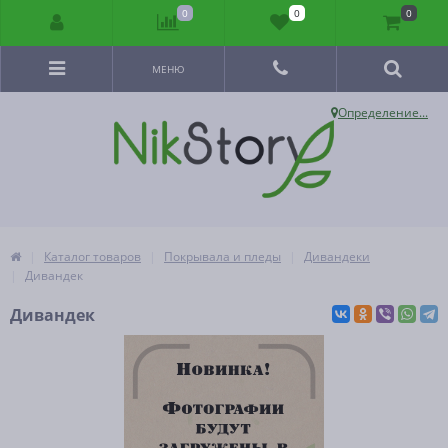
0
0
0
МЕНЮ
Определение...
Каталог товаров
Покрывала и пледы
Дивандеки
Дивандек
Дивандек