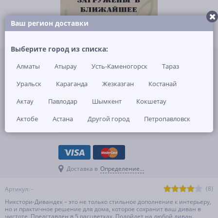
Ваш регион доставки
Выберите город из списка:
4 900 KZT
за 1 шт
Алматы
Атырау
Усть-Каменогорск
Тараз
В наличии 4
Уральск
Караганда
Жезказган
Костанай
-
+
Актау
Павлодар
Шымкент
Кокшетау
КУПИТЬ
Актобе
Астана
Другой город
Петропавловск
ОТЛОЖИТЬ
Доставка в
Определение...
(8)
Артикул: -
Никстори-Дивандек – это не только стильное дополнение к интерьеру,
но и практичное решение для дома, которое сохранит ваш диван в
чистоте. Представлен в 5 расцветках. Подойдет на любой диван.