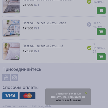
наличии
21 900
KZT
3
Постельное белье Сатин евро
Нет в
наличии
17 900
KZT
В
Постельное белье Сатин 1,5
наличии
12 900
KZT
24
Присоединяйтесь
Способы оплаты
Возникли вопросы?
Пожалуйста, напишите на
What's app (нажми)
© Интернет-магазин nikstory.kz, 2026