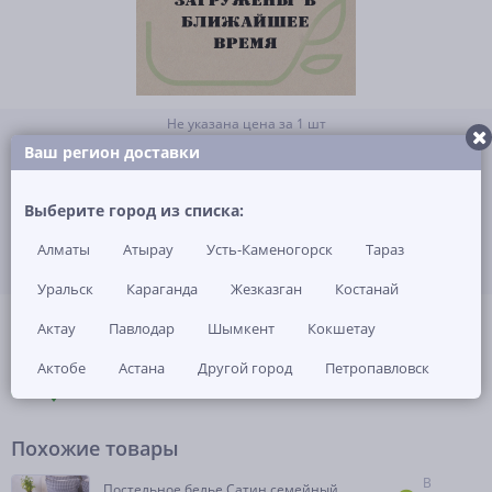
Не указана цена за 1 шт
Нет в наличии
Ваш регион доставки
ЗАКАЗАТЬ ТОВАР
Выберите город из списка:
Алматы
Атырау
Усть-Каменогорск
Тараз
Уральск
Караганда
Жезказган
Костанай
(0)
Артикул: -
Актау
Павлодар
Шымкент
Кокшетау
Актобе
Астана
Другой город
Петропавловск
ОПИСАНИЕ
ОТЗЫВЫ И ВОПРОСЫ
(0)
НАЛИЧИЕ В МАГАЗИНАХ
Похожие товары
В
Постельное белье Сатин семейный