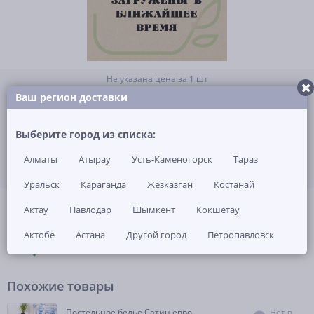
Не указана цена за 1 шт
Нет в наличии
Ваш регион доставки
ЗАКАЗАТЬ ТОВАР
Выберите город из списка:
Алматы
Атырау
Усть-Каменогорск
Тараз
Уральск
Караганда
Жезказган
Костанай
(0)
Артикул: -
Актау
Павлодар
Шымкент
Кокшетау
Актобе
Астана
Другой город
Петропавловск
ОПИСАНИЕ
ОТЗЫВЫ И ВОПРОСЫ
(0)
НАЛИЧИЕ В МАГАЗИНАХ
Похожие товары
Постельное белье Сатин евро
Нет в