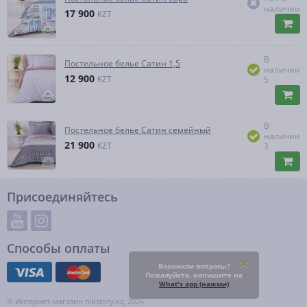
наличии
17 900
KZT
В
Постельное белье Сатин 1,5
наличии
12 900
KZT
5
В
Постельное белье Сатин семейный
наличии
21 900
KZT
3
Присоединяйтесь
Способы оплаты
Возникли вопросы?
Пожалуйста, напишите на
What's app (нажми)
© Интернет-магазин nikstory.kz, 2026