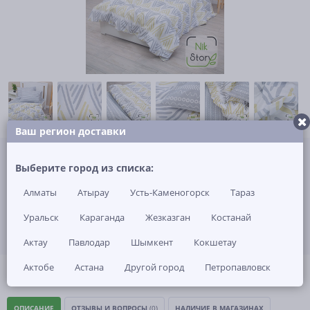
Ваш регион доставки
Не указана цена за 1 шт
Нет в наличии
Выберите город из списка:
Алматы
Атырау
Усть-Каменогорск
Тараз
ЗАКАЗАТЬ ТОВАР
Уральск
Караганда
Жезказган
Костанай
Актау
Павлодар
Шымкент
Кокшетау
Актобе
Астана
Другой город
Петропавловск
(0)
Артикул: -
ОПИСАНИЕ
ОТЗЫВЫ И ВОПРОСЫ
(0)
НАЛИЧИЕ В МАГАЗИНАХ