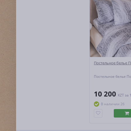
Постельное белье П
Постельное белье П
10 200
KZT
за 
В наличии 26