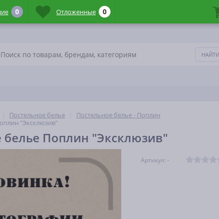
0
0
ние
Отложенные
Постельное белье
Постельное белье - Поплин
оплин "Эксклюзив"
 белье Поплин "Эксклюзив"
Артикул: -