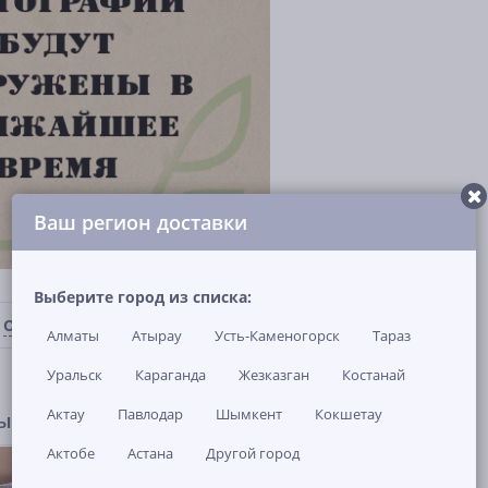
Ваш регион доставки
Выберите город из списка:
ОТЗЫВЫ И ВОПРОСЫ
(0)
НАЛИЧИЕ В МАГАЗИНАХ
Алматы
Атырау
Усть-Каменогорск
Тараз
Уральск
Караганда
Жезказган
Костанай
Актау
Павлодар
Шымкент
Кокшетау
ры
Актобе
Астана
Другой город