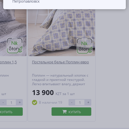
Петропавловск
оплин 1,5
Постельное белье Поплин евро
оплин
Поплин — натуральный хлопок с
гладкой и приятной текстурой.
Легко впитывает влагу, держит
тепло и пропускает воздух,
13 900
создавая идеальный
1 шт
KZT
за 1 шт
микроклимат для сна. Практичен,
гипоаллергенен и не теряет
-
+
-
+
В наличии 19
форму даже при активной
эксплуатации.
КУПИТЬ
КУПИТЬ