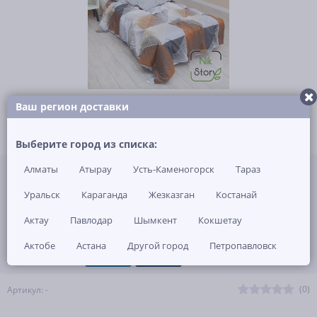
Ваш регион доставки
Выберите город из списка:
Не указана цена за 1 шт
Алматы
Атырау
Усть-Каменогорск
Тараз
Нет в наличии
Уральск
Караганда
Жезказган
Костанай
ЗАКАЗАТЬ ТОВАР
Актау
Павлодар
Шымкент
Кокшетау
Актобе
Астана
Другой город
Петропавловск
(0)
Артикул: -