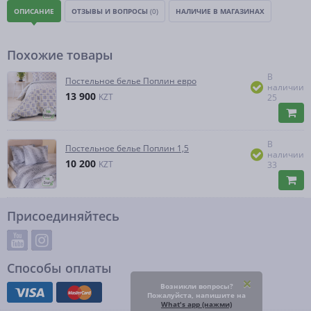
ОПИСАНИЕ
ОТЗЫВЫ И ВОПРОСЫ
(0)
НАЛИЧИЕ В МАГАЗИНАХ
Похожие товары
В
Постельное белье Поплин евро
наличии
13 900
KZT
25
В
Постельное белье Поплин 1,5
наличии
10 200
KZT
33
Присоединяйтесь
Способы оплаты
Возникли вопросы?
Пожалуйста, напишите на
What's app (нажми)