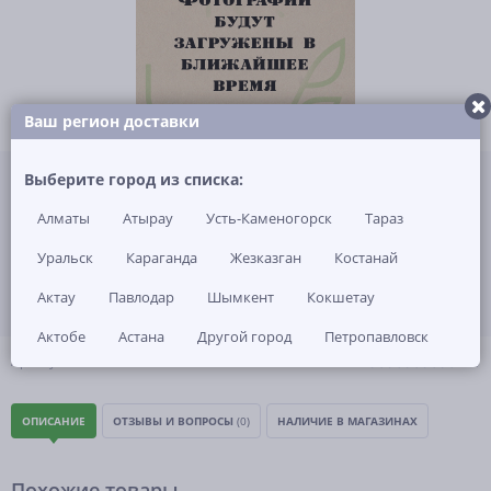
Ваш регион доставки
Не указана цена за 1 шт
Выберите город из списка:
Нет в наличии
Алматы
Атырау
Усть-Каменогорск
Тараз
ЗАКАЗАТЬ ТОВАР
Уральск
Караганда
Жезказган
Костанай
Актау
Павлодар
Шымкент
Кокшетау
Актобе
Астана
Другой город
Петропавловск
(0)
Артикул: -
ОПИСАНИЕ
ОТЗЫВЫ И ВОПРОСЫ
(0)
НАЛИЧИЕ В МАГАЗИНАХ
Похожие товары