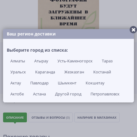
Ваш регион доставки
Не указана цена за 1 шт
Выберите город из списка:
Нет в наличии
Алматы
Атырау
Усть-Каменогорск
Тараз
ЗАКАЗАТЬ ТОВАР
Уральск
Караганда
Жезказган
Костанай
Актау
Павлодар
Шымкент
Кокшетау
Актобе
Астана
Другой город
Петропавловск
(0)
Артикул: -
ОПИСАНИЕ
ОТЗЫВЫ И ВОПРОСЫ
(0)
НАЛИЧИЕ В МАГАЗИНАХ
Похожие товары