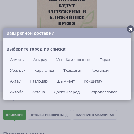
Ваш регион доставки
Не указана цена за 1 шт
Выберите город из списка:
Нет в наличии
Алматы
Атырау
Усть-Каменогорск
Тараз
ЗАКАЗАТЬ ТОВАР
Уральск
Караганда
Жезказган
Костанай
Актау
Павлодар
Шымкент
Кокшетау
Актобе
Астана
Другой город
Петропавловск
(0)
Артикул: -
ОПИСАНИЕ
ОТЗЫВЫ И ВОПРОСЫ
(0)
НАЛИЧИЕ В МАГАЗИНАХ
Похожие товары