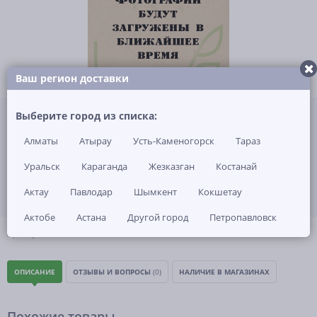
Ваш регион доставки
Не указана цена за 1 шт
Выберите город из списка:
Нет в наличии
Алматы
Атырау
Усть-Каменогорск
Тараз
ЗАКАЗАТЬ ТОВАР
Уральск
Караганда
Жезказган
Костанай
Актау
Павлодар
Шымкент
Кокшетау
Актобе
Астана
Другой город
Петропавловск
(0)
Артикул: -
ОПИСАНИЕ
ОТЗЫВЫ И ВОПРОСЫ
(0)
НАЛИЧИЕ В МАГАЗИНАХ
Похожие товары