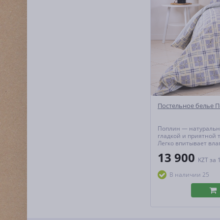
Постельное белье 
Поплин — натуральн
гладкой и приятной т
Легко впитывает вла
тепло и пропускает в
13 900
создавая идеальный
KZT
за 
микроклимат для сна
гипоаллергенен и не
В наличии 25
форму даже при акт
эксплуатац