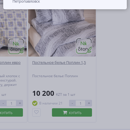
Петропавловск
Поплин евро
Постельное белье Поплин 1,5
ый хлопок с
Постельное белье Поплин
екстурой.
гу, держит
оздух,
10 200
1 шт
KZT
за 1 шт
. Практичен,
 теряет
-
+
-
+
В наличии 21
ивной
ии.
КУПИТЬ
КУПИТЬ