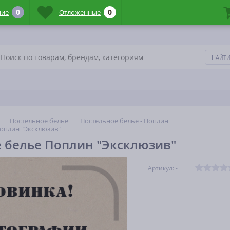
0
0
ние
Отложенные
Постельное белье
Постельное белье - Поплин
оплин "Эксклюзив"
 белье Поплин "Эксклюзив"
Артикул: -