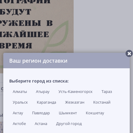
Ваш регион доставки
Выберите город из списка:
ОТЗЫВЫ И ВОПРОСЫ
(0)
НАЛИЧИЕ В МАГАЗИНАХ
Алматы
Атырау
Усть-Каменогорск
Тараз
Уральск
Караганда
Жезказган
Костанай
Актау
Павлодар
Шымкент
Кокшетау
ры
Актобе
Астана
Другой город