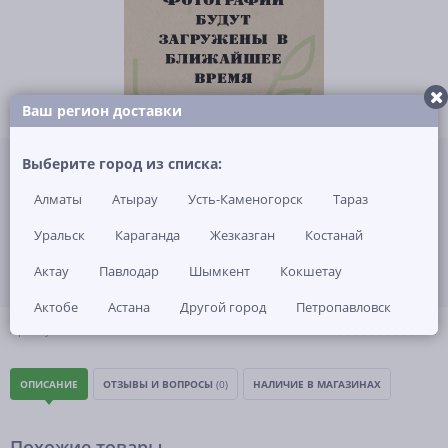
Ваш регион доставки
Не указана цена за 1 шт
Выберите город из списка:
Нет в наличии
Алматы
Атырау
Усть-Каменогорск
Тараз
ЗАКАЗАТЬ ТОВАР
Уральск
Караганда
Жезказган
Костанай
Актау
Павлодар
Шымкент
Кокшетау
Актобе
Астана
Другой город
Петропавловск
(0)
Артикул: -
ОПИСАНИЕ
ОТЗЫВЫ И ВОПРОСЫ
(0)
НАЛИЧИЕ В МАГАЗИНАХ
Похожие товары