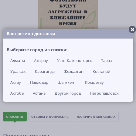
Ваш регион доставки
Не указана цена за 1 шт
Выберите город из списка:
Нет в наличии
Алматы
Атырау
Усть-Каменогорск
Тараз
ЗАКАЗАТЬ ТОВАР
Уральск
Караганда
Жезказган
Костанай
Актау
Павлодар
Шымкент
Кокшетау
Актобе
Астана
Другой город
Петропавловск
(0)
Артикул: -
ОПИСАНИЕ
ОТЗЫВЫ И ВОПРОСЫ
(0)
НАЛИЧИЕ В МАГАЗИНАХ
Похожие товары