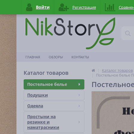
Войти
Регистрация
Сравне
ГЛАВНАЯ
ОБЗОРЫ
КОНТАКТЫ
Каталог товаров
Каталог товаров
Постельное белье П
Постельное
Постельное белье
Подушки
Одеяла
Простыни на
резинке и
наматраcники