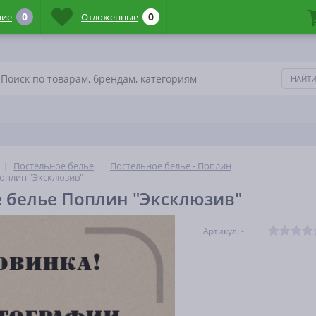
0
0
ние
Отложенные
Постельное белье
Постельное белье - Поплин
оплин "Эксклюзив"
 белье Поплин "Эксклюзив"
Артикул: -