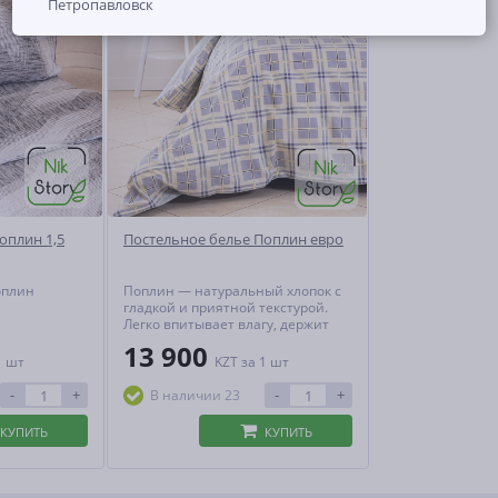
Петропавловск
оплин 1,5
Постельное белье Поплин евро
оплин
Поплин — натуральный хлопок с
гладкой и приятной текстурой.
Легко впитывает влагу, держит
тепло и пропускает воздух,
13 900
создавая идеальный
1 шт
KZT
за 1 шт
микроклимат для сна. Практичен,
гипоаллергенен и не теряет
-
+
-
+
В наличии 23
форму даже при активной
эксплуатации.
КУПИТЬ
КУПИТЬ