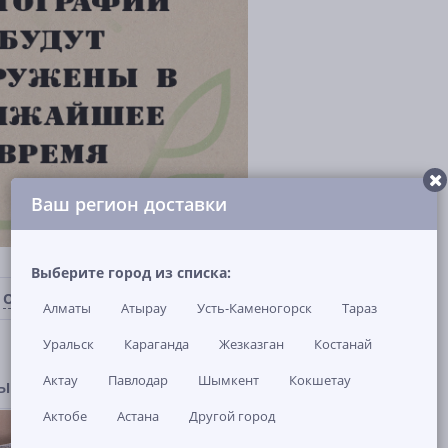
Ваш регион доставки
Выберите город из списка:
ОТЗЫВЫ И ВОПРОСЫ
(0)
НАЛИЧИЕ В МАГАЗИНАХ
Алматы
Атырау
Усть-Каменогорск
Тараз
Уральск
Караганда
Жезказган
Костанай
Актау
Павлодар
Шымкент
Кокшетау
ры
Актобе
Астана
Другой город