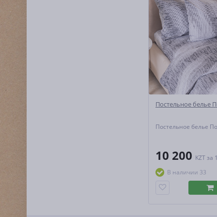
Постельное белье П
Постельное белье П
10 200
KZT
за 
В наличии 33