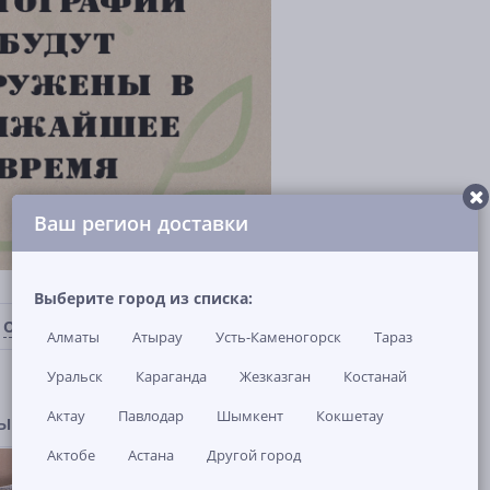
Ваш регион доставки
Выберите город из списка:
ОТЗЫВЫ И ВОПРОСЫ
(0)
НАЛИЧИЕ В МАГАЗИНАХ
Алматы
Атырау
Усть-Каменогорск
Тараз
Уральск
Караганда
Жезказган
Костанай
Актау
Павлодар
Шымкент
Кокшетау
ры
Актобе
Астана
Другой город