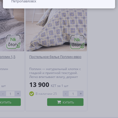
Петропавловск
оплин 1,5
Постельное белье Поплин евро
оплин
Поплин — натуральный хлопок с
гладкой и приятной текстурой.
Легко впитывает влагу, держит
тепло и пропускает воздух,
13 900
создавая идеальный
1 шт
KZT
за 1 шт
микроклимат для сна. Практичен,
гипоаллергенен и не теряет
-
+
-
+
В наличии 25
форму даже при активной
эксплуатации.
КУПИТЬ
КУПИТЬ