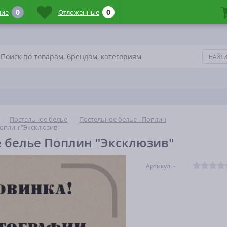
0
0
ние
Отложенные
Постельное белье
Постельное белье - Поплин
оплин "Эксклюзив"
 белье Поплин "Эксклюзив"
Артикул: -