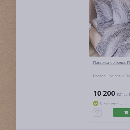
Постельное белье П
Постельное белье П
10 200
KZT
за 
В наличии 33