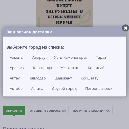
Ваш регион доставки
Не указана цена за 1 шт
Выберите город из списка:
Нет в наличии
Алматы
Атырау
Усть-Каменогорск
Тараз
ЗАКАЗАТЬ ТОВАР
Уральск
Караганда
Жезказган
Костанай
Актау
Павлодар
Шымкент
Кокшетау
Актобе
Астана
Другой город
Петропавловск
(0)
Артикул: -
ОПИСАНИЕ
ОТЗЫВЫ И ВОПРОСЫ
(0)
НАЛИЧИЕ В МАГАЗИНАХ
Похожие товары