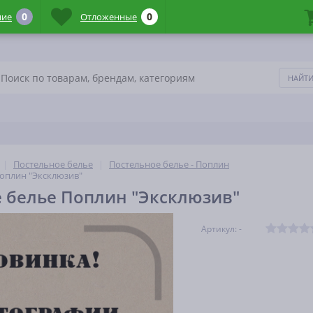
0
0
ние
Отложенные
Постельное белье
Постельное белье - Поплин
оплин "Эксклюзив"
 белье Поплин "Эксклюзив"
Артикул: -