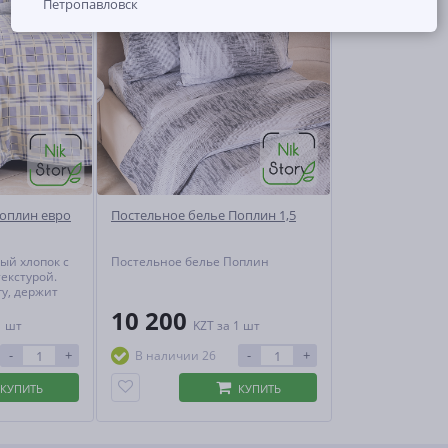
Петропавловск
Поплин евро
Постельное белье Поплин 1,5
ый хлопок с
Постельное белье Поплин
екстурой.
гу, держит
оздух,
10 200
1 шт
KZT
за 1 шт
. Практичен,
 теряет
-
+
-
+
В наличии 26
ивной
ии.
КУПИТЬ
КУПИТЬ