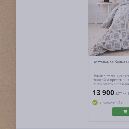
Постельное белье 
Поплин — натуральн
гладкой и приятной т
Легко впитывает вла
тепло и пропускает в
13 900
создавая идеальный
KZT
за 
микроклимат для сна
гипоаллергенен и не
В наличии 19
форму даже при акт
эксплуатац