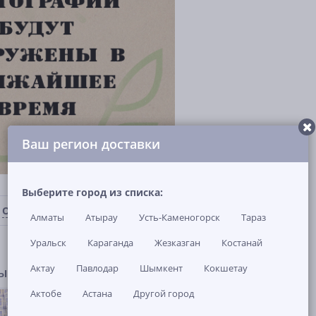
Ваш регион доставки
Выберите город из списка:
ОТЗЫВЫ И ВОПРОСЫ
(0)
НАЛИЧИЕ В МАГАЗИНАХ
Алматы
Атырау
Усть-Каменогорск
Тараз
Уральск
Караганда
Жезказган
Костанай
Актау
Павлодар
Шымкент
Кокшетау
ры
Актобе
Астана
Другой город