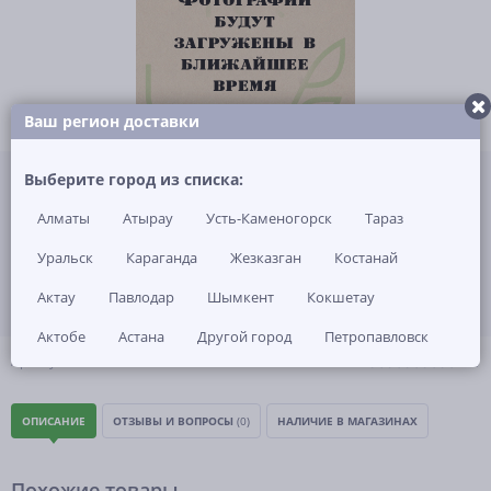
Ваш регион доставки
Не указана цена за 1 шт
Выберите город из списка:
Нет в наличии
Алматы
Атырау
Усть-Каменогорск
Тараз
ЗАКАЗАТЬ ТОВАР
Уральск
Караганда
Жезказган
Костанай
Актау
Павлодар
Шымкент
Кокшетау
Актобе
Астана
Другой город
Петропавловск
(0)
Артикул: -
ОПИСАНИЕ
ОТЗЫВЫ И ВОПРОСЫ
(0)
НАЛИЧИЕ В МАГАЗИНАХ
Похожие товары