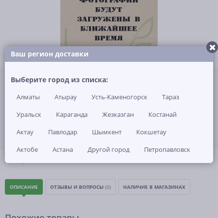
Ваш регион доставки
Не указана цена за 1 шт
Выберите город из списка:
Нет в наличии
Алматы
Атырау
Усть-Каменогорск
Тараз
ЗАКАЗАТЬ ТОВАР
Уральск
Караганда
Жезказган
Костанай
Актау
Павлодар
Шымкент
Кокшетау
Актобе
Астана
Другой город
Петропавловск
(0)
Артикул: -
ОПИСАНИЕ
ОТЗЫВЫ И ВОПРОСЫ
(0)
НАЛИЧИЕ В МАГАЗИНАХ
Похожие товары