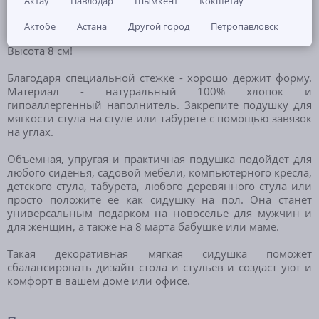
Актау
Павлодар
Шымкент
Кокшетау
Домашняя подушка - сидушка на стул 40х40 см с
завязками. Большая, мягкая, плотнонабитая подушка на
Актобе
Астана
Другой город
Петропавловск
завязках удобна для работы за компьютером и столом.
Высота 8 см!
Благодаря специальной стёжке - хорошо держит форму.
Материал - натуральный 100% хлопок и
гипоаллергенный наполнитель. Закрепите подушку для
мягкости стула на стуле или табурете с помощью завязок
на углах.
Объемная, упругая и практичная подушка подойдет для
любого сиденья, садовой мебели, компьютерного кресла,
детского стула, табурета, любого деревянного стула или
просто положите ее как сидушку на пол. Она станет
универсальным подарком на новоселье для мужчин и
для женщин, а также на 8 марта бабушке или маме.
Такая декоративная мягкая сидушка поможет
сбалансировать дизайн стола и стульев и создаст уют и
комфорт в вашем доме или офисе.