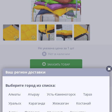
Не указана цена за 1 шт
Нет в наличии
ЗАКАЗАТЬ ТОВАР
Ваш регион доставки
Выберите город из списка:
(0)
Артикул: -
Алматы
Атырау
Усть-Каменогорск
Тараз
Уральск
Караганда
Жезказган
Костанай
ОПИСАНИЕ
ОТЗЫВЫ И ВОПРОСЫ
(1)
НАЛИЧИЕ В МАГАЗИНАХ