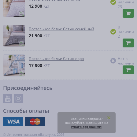
наличии
12 900
KZT
23
В
Постельное белье Сатин семейный
наличии
21 900
KZT
2
Постельное белье Сатин евро
Нет в
наличии
17 900
KZT
Присоединяйтесь
Способы оплаты
Возникли вопросы?
Пожалуйста, напишите на
What's app (нажми)
© Интернет-магазин nikstory.kz, 2026