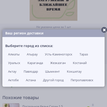
Не указана цена за 1 шт
Нет в наличии
Ваш регион доставки
ЗАКАЗАТЬ ТОВАР
Выберите город из списка:
Алматы
Атырау
Усть-Каменогорск
Тараз
Уральск
Караганда
Жезказган
Костанай
(0)
Артикул: -
Актау
Павлодар
Шымкент
Кокшетау
Актобе
Астана
Другой город
Петропавловск
ОПИСАНИЕ
ОТЗЫВЫ И ВОПРОСЫ
(0)
НАЛИЧИЕ В МАГАЗИНАХ
Похожие товары
В
Постельное белье Сатин 1,5