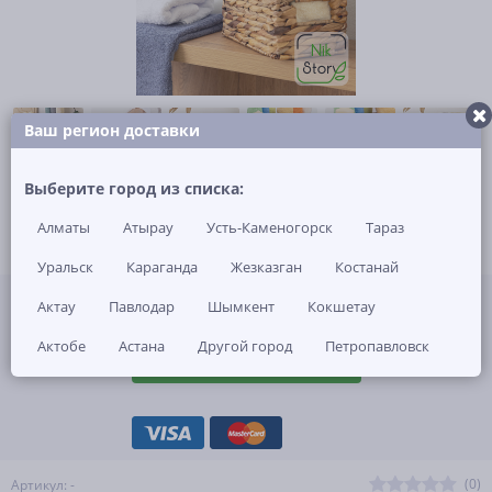
Ваш регион доставки
Выберите город из списка:
Алматы
Атырау
Усть-Каменогорск
Тараз
Уральск
Караганда
Жезказган
Костанай
Не указана цена за 1 шт
Актау
Павлодар
Шымкент
Кокшетау
Нет в наличии
Актобе
Астана
Другой город
Петропавловск
ЗАКАЗАТЬ ТОВАР
(0)
Артикул: -